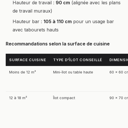
Hauteur de travail :
90 cm
(alignée avec les plans
de travail muraux)
Hauteur bar :
105 à 110 cm
pour un usage bar
avec tabourets hauts
Recommandations selon la surface de cuisine
SURFACE CUISINE
TYPE D'ÎLOT CONSEILLÉ
DIMENS
Moins de 12 m²
Mini-îlot ou table haute
60 × 60 c
12 à 18 m²
Îlot compact
90 × 70 c