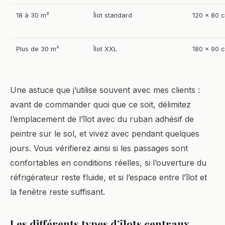
18 à 30 m²
Îlot standard
120 × 80 
Plus de 30 m²
Îlot XXL
180 × 90 
Une astuce que j’utilise souvent avec mes clients :
avant de commander quoi que ce soit, délimitez
l’emplacement de l’îlot avec du ruban adhésif de
peintre sur le sol, et vivez avec pendant quelques
jours. Vous vérifierez ainsi si les passages sont
confortables en conditions réelles, si l’ouverture du
réfrigérateur reste fluide, et si l’espace entre l’îlot et
la fenêtre reste suffisant.
Les différents types d’îlots centraux