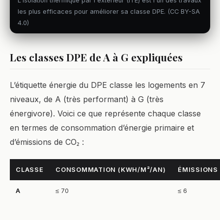
L'isolation thermique par l'extérieur (ITE) est l'un des travaux
les plus efficaces pour améliorer sa classe DPE. (CC BY-SA
4.0)
Les classes DPE de A à G expliquées
L’étiquette énergie du DPE classe les logements en 7
niveaux, de A (très performant) à G (très
énergivore). Voici ce que représente chaque classe
en termes de consommation d’énergie primaire et
d’émissions de CO₂ :
CLASSE
CONSOMMATION (KWH/M²/AN)
ÉMISSIONS 
A
≤ 70
≤ 6