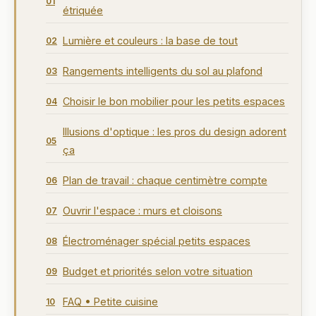
01
étriquée
Lumière et couleurs : la base de tout
02
Rangements intelligents du sol au plafond
03
Choisir le bon mobilier pour les petits espaces
04
Illusions d'optique : les pros du design adorent
05
ça
Plan de travail : chaque centimètre compte
06
Ouvrir l'espace : murs et cloisons
07
Électroménager spécial petits espaces
08
Budget et priorités selon votre situation
09
FAQ • Petite cuisine
10