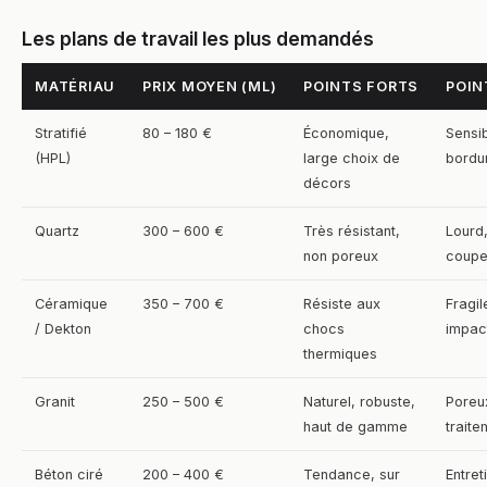
Les plans de travail les plus demandés
MATÉRIAU
PRIX MOYEN (ML)
POINTS FORTS
POIN
Stratifié
80 – 180 €
Économique,
Sensib
(HPL)
large choix de
bordu
décors
Quartz
300 – 600 €
Très résistant,
Lourd
non poreux
coupe
Céramique
350 – 700 €
Résiste aux
Fragil
/ Dekton
chocs
impac
thermiques
Granit
250 – 500 €
Naturel, robuste,
Poreu
haut de gamme
traite
Béton ciré
200 – 400 €
Tendance, sur
Entret